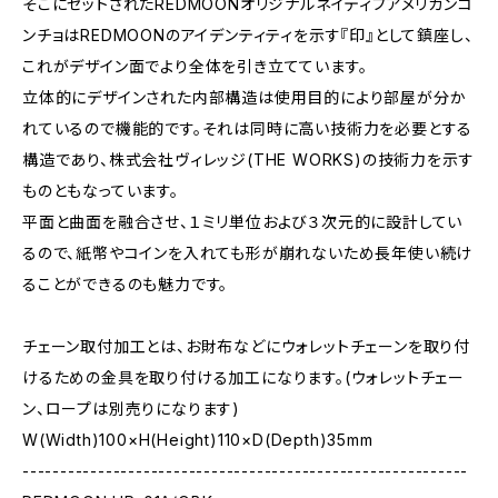
そこにセットされたREDMOONオリジナルネイティブアメリカンコ
ンチョはREDMOONのアイデンティティを示す『印』として鎮座し、
これがデザイン面でより全体を引き立てています。
立体的にデザインされた内部構造は使用目的により部屋が分か
れているので機能的です。それは同時に高い技術力を必要とする
構造であり、株式会社ヴィレッジ(THE WORKS)の技術力を示す
ものともなっています。
平面と曲面を融合させ、１ミリ単位および３次元的に設計してい
るので、紙幣やコインを入れても形が崩れないため長年使い続け
ることができるのも魅力です。
チェーン取付加工とは、お財布などにウォレットチェーンを取り付
けるための金具を取り付ける加工になります。(ウォレットチェー
ン、ロープは別売りになります)
W(Width)100×H(Height)110×D(Depth)35mm
-----------------------------------------------------------