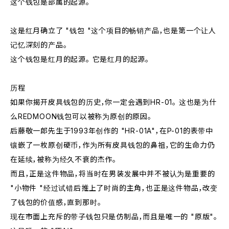
这个钱包是部属的起源。
这是红月确立了 "钱包 "这个项目的畅销产品，也是第一个让人
记忆深刻的产品。
这个钱包是红月的起源。 它是红月的起源。
历程
如果你揭开皮具钱包的历史，你一定会遇到HR-01。 这也是为什
么REDMOON钱包可以被称为原创的原因。
后藤敬一郎先生于1993年创作的 "HR-01A"，在P-01的表带中
镶嵌了一枚原创硬币，作为所有皮具钱包的鼻祖，它的生命力仍
在延续，被称为经久不衰的杰作。
而且，正是这件物品，将当时在男装发展中并不被认为是重要的
"小物件 "经过试错后推上了时尚的主角，也正是这件物品，改变
了钱包的价值感，直到那时。
现在市面上充斥的带子钱包只是仿制品，而且是唯一的 "原版"。