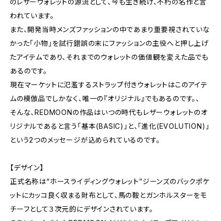
のレザーウォレットの源流として、今も生き続け、不朽の名作と言
われています。
また、開発当時メンズファッションの中であまり重要視されていな
かった「小物」を試行錯誤の末にファッションの主役へと押し上げ
たアイテムであり、それまでのウォレットの価値観を変えた品でも
あるのです。
現在マーケットに氾濫するストラップ付きウォレットはこのアイテ
ムの模倣品でしかなく、唯一の『オリジナル』でもあるのです。、
そんな、REDMOONの作品はいつの時代もレザーウォレットのオ
リジナルであると言う「基本(BASIC)」と、「進化(EVOLUTION)」
という2つのメッセージが込められているのです。
【デザイン】
正式名称は“ホースライディングウォレット”ジーンズのバックポケ
ットにカッコ良く収まる財布として、馬の鞍とガンホルスターをモ
チーフとして３次元的にデザインされています。